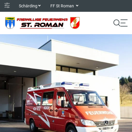
Schärding
FF St Roman