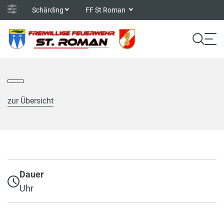
Schärding
FF St Roman
zur Übersicht
Dauer
Uhr