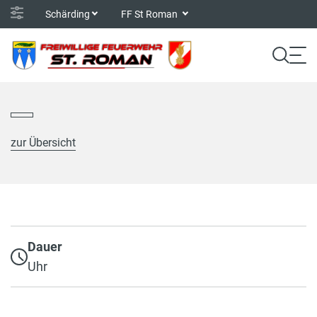
Schärding
FF St Roman
zur Übersicht
Dauer
Uhr