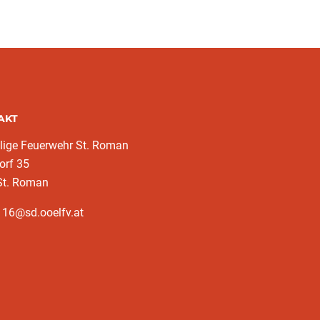
AKT
llige Feuerwehr St. Roman
orf 35
St. Roman
116@sd.ooelfv.at