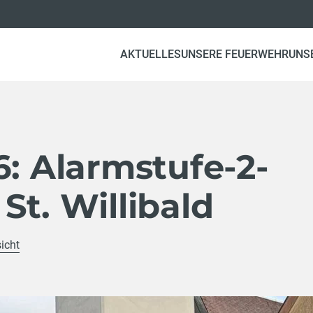
AKTUELLES
UNSERE FEUERWEHR
UNS
6: Alarmstufe-2-
St. Willibald
icht