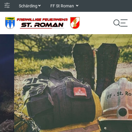
Schärding
FF St Roman