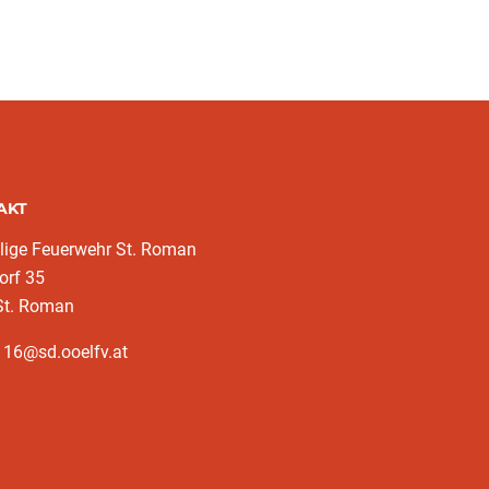
AKT
llige Feuerwehr St. Roman
orf 35
St. Roman
116@sd.ooelfv.at